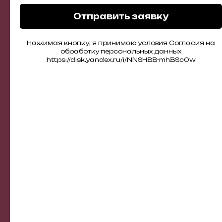
Отправить заявку
Нажимая кнопку, я принимаю условия Согласия на
обработку персональных данных
https://disk.yandex.ru/i/NNSHBB-mhBSc0w
Превращаем ногти в
предмет роскоши
Маникюр — это не просто процедура, а
искусство, где ваши ногти становятся
объектом восхищения. Наш уникальный
мастер,настоящий виртуоз, который
создает не просто идеальную форму, а
эксклюзивные дизайны на любой вкус - от
классического френча то экстра-длины и
объемных деталей. Для любителей
натуральности мы предлагаем Японский
маникюр - естественный блеск без
механического воздействия