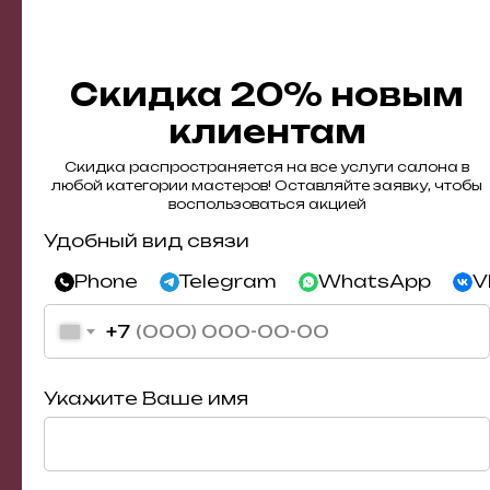
Предоставляем услуги, экономящие
время: образ в 4 руки (макияж и
укладка), архитектура бровей во время
окрашивания
Скидка 20% новым
клиентам
Скидка распространяется на все услуги салона в
любой категории мастеров! Оставляйте заявку, чтобы
воспользоваться акцией
Удобный вид связи
Phone
Telegram
WhatsApp
V
+7
Укажите Ваше имя